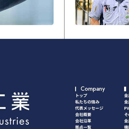
Company
トップ
金
トップ
金
私たちの強み
金
私たちの強み
金
代表メッセージ
P
代表メッセージ
P
会社概要
そ
会社概要
そ
会社沿革
金
会社沿革
金
拠点一覧
機