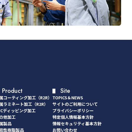
Product
Site
属コーティング加工（R2R）
TOPICS＆NEWS
属コーティング加工（R2R）
TOPICS＆NEWS
属ラミネート加工（R2R）
サイトのご利用について
属ラミネート加工（R2R）
サイトのご利用について
VCディッピング加工
プライバシーポリシー
VCディッピング加工
プライバシーポリシー
の他加工
特定個人情報基本方針
の他加工
特定個人情報基本方針
属製品
情報セキュリティ基本方針
属製品
情報セキュリティ基本方針
能性樹脂製品
お問い合わせ