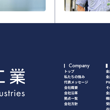
Company
トップ
金
トップ
金
私たちの強み
金
私たちの強み
金
代表メッセージ
P
代表メッセージ
P
会社概要
そ
会社概要
そ
会社沿革
金
会社沿革
金
拠点一覧
機
拠点一覧
機
会社方針
受
会社方針
受
品