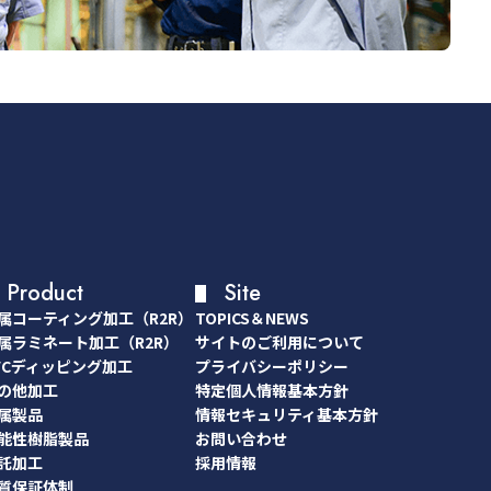
Product
Site
属コーティング加工（R2R）
TOPICS＆NEWS
属コーティング加工（R2R）
TOPICS＆NEWS
属ラミネート加工（R2R）
サイトのご利用について
属ラミネート加工（R2R）
サイトのご利用について
VCディッピング加工
プライバシーポリシー
VCディッピング加工
プライバシーポリシー
の他加工
特定個人情報基本方針
の他加工
特定個人情報基本方針
属製品
情報セキュリティ基本方針
属製品
情報セキュリティ基本方針
能性樹脂製品
お問い合わせ
能性樹脂製品
お問い合わせ
託加工
採用情報
託加工
採用情報
質保証体制