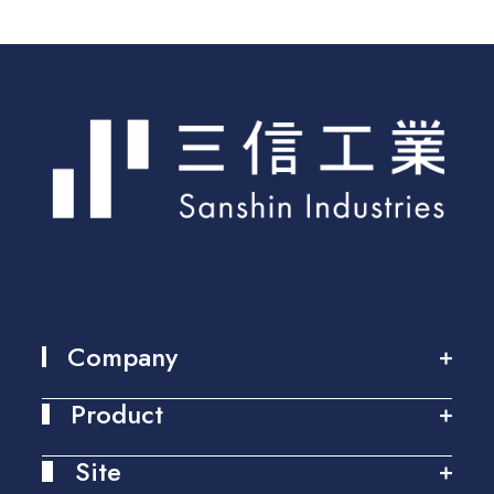
詳しく見る
Company
トップ
トップ
Product
私たちの強み
金属コーティング加工（R2R）
私たちの強み
金属コーティング加工（R2R）
Site
代表メッセージ
金属ラミネート加工（R2R）
TOPICS＆NEWS