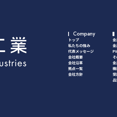
Company
トップ
金
トップ
金
私たちの強み
金
私たちの強み
金
代表メッセージ
P
代表メッセージ
P
会社概要
そ
会社概要
そ
会社沿革
金
会社沿革
金
拠点一覧
機
拠点一覧
機
会社方針
受
会社方針
受
品
品