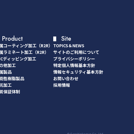
Product
Site
属コーティング加工（R2R）
TOPICS＆NEWS
属コーティング加工（R2R）
TOPICS＆NEWS
属ラミネート加工（R2R）
サイトのご利用について
属ラミネート加工（R2R）
サイトのご利用について
VCディッピング加工
プライバシーポリシー
VCディッピング加工
プライバシーポリシー
の他加工
特定個人情報基本方針
の他加工
特定個人情報基本方針
属製品
情報セキュリティ基本方針
属製品
情報セキュリティ基本方針
能性樹脂製品
お問い合わせ
能性樹脂製品
お問い合わせ
託加工
採用情報
託加工
採用情報
質保証体制
質保証体制
© Sanshinkogyo Co,.Ltd.